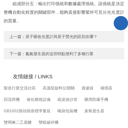
組成部分五：輸出打印係統和數據處理係統。該係統是決定
整機自動化程度的關鍵部件，能夠直接影響紫外可見分光光度計
的質量。
上一篇：
原子吸收光度計與原子熒光的區別在哪？
下一篇：
氮氣發生器的這些特點便利了多種行業
友情鏈接 / LINKS
製造行業交流社區
高溫阻旋料位開關
過濾袋
補償器
回流焊機
催化燃燒設備
疏浚抽沙管
礦用防爆手機
GB1002插頭插座標準量規
噸袋包裝機
臭氧發生器
雙嗎啉二乙基醚
雙輥破碎機